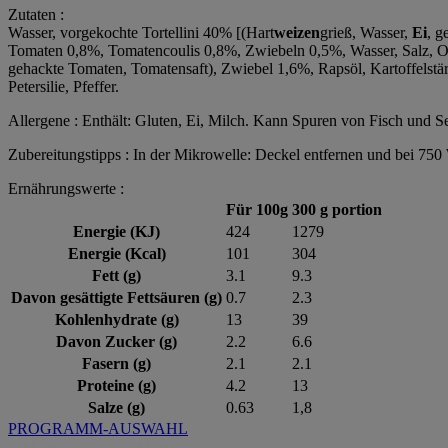
Zutaten :
Wasser, vorgekochte Tortellini 40% [(Hart
weizen
grieß, Wasser,
Ei
, g
Tomaten 0,8%, Tomatencoulis 0,8%, Zwiebeln 0,5%, Wasser, Salz, Oli
gehackte Tomaten, Tomatensaft), Zwiebel 1,6%, Rapsöl, Kartoffelstär
Petersilie, Pfeffer.
Allergene :
Enthält: Gluten, Ei, Milch. Kann Spuren von Fisch und Se
Zubereitungstipps :
In der Mikrowelle: Deckel entfernen und bei 750 
Ernährungswerte :
Für 100g
300 g portion
Energie (KJ)
424
1279
Energie (Kcal)
101
304
Fett (g)
3.1
9.3
Davon gesättigte Fettsäuren (g)
0.7
2.3
Kohlenhydrate (g)
13
39
Davon Zucker (g)
2.2
6.6
Fasern (g)
2.1
2.1
Proteine (g)
4.2
13
Salze (g)
0.63
1,8
PROGRAMM-AUSWAHL